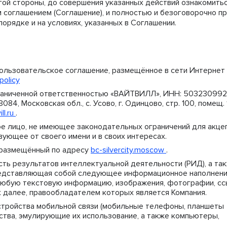
угой стороны, до совершения указанных действий ознакомить
 соглашением (Соглашение), и полностью и безоговорочно п
порядке и на условиях, указанных в Соглашении.
льзовательское соглашение, размещённое в сети Интернет
policy
раниченной ответственностью «ВАЙТВИЛЛ», ИНН: 503230992
084, Московская обл., с. Усово, г. Одинцово, стр. 100, помещ. 
ll.ru
.
е лицо, не имеющее законодательных ограничений для акце
ующее от своего имени и в своих интересах.
, размещённый по адресу
bc-silvercity.moscow
.
сть результатов интеллектуальной деятельности (РИД), а та
редставляющая собой следующее информационное наполнени
 любую текстовую информацию, изображения, фотографии, сс
ак далее, правообладателем которых является Компания.
стройства мобильной связи (мобильные телефоны, планшеты
ойства, эмулирующие их использование, а также компьютеры,