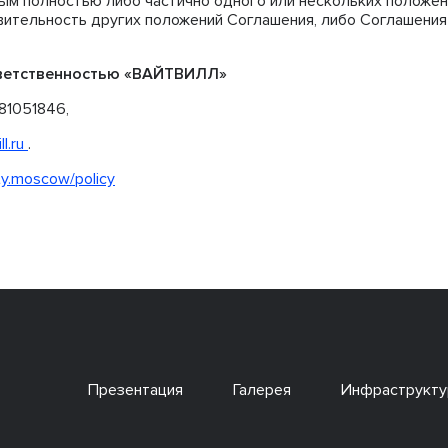
ым полностью либо частично одного или нескольких положен
вительность других положений Соглашения, либо Соглашения
тветственностью «ВАЙТВИЛЛ»
81051846,
ll.ru
.
ity.moscow/policy
Презентация
Галерея
Инфраструкту