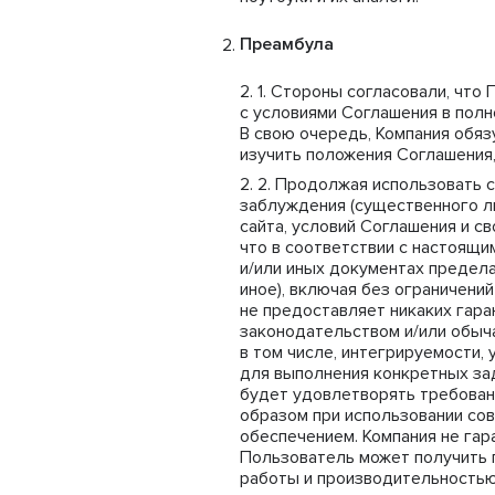
Преамбула
Стороны согласовали, что 
с условиями Соглашения в полн
В свою очередь, Компания обя
изучить положения Соглашения,
Продолжая использовать са
заблуждения (существенного л
сайта, условий Соглашения и с
что в соответствии с настоящи
и/или иных документах предела
иное), включая без ограничени
не предоставляет никаких гара
законодательством и/или обыча
в том числе, интегрируемости,
для выполнения конкретных зад
будет удовлетворять требован
образом при использовании со
обеспечением. Компания не гар
Пользователь может получить п
работы и производительностью 