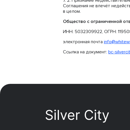
Признание недействительн
Соглашения не влечёт недейст
в целом.
Общество с ограниченной о
ИНН: 5032309922, ОГРН: 11950
электронная почта
info@whitewi
Ссылка на документ:
bc-silverc