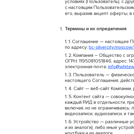
условиях (Пользователь), с др
с настоящим Пользовательским
его, выразив акцепт оферты, в 
Термины и их определения
Соглашение — настоящее По
по адресу:
bc-silvercity.moscow/
Компания – Общество с ог
ОГРН: 1195081051846, адрес: 143
электронная почта:
info@whitewi
Пользователь — физическо
настоящего Соглашения, действ
Сайт — веб-сайт Компании
Контент сайта — совокупно
каждый РИД в отдельности, п
включая, но не ограничиваясь:
видеозаписи, аудиозаписи, и т
Устройство — различные у
и их аналоги), либо иные устр
ноутбуки и их аналоги.