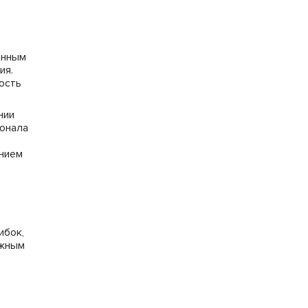
енным
ия.
ость
нии
ионала
ением
о
ибок,
лжным