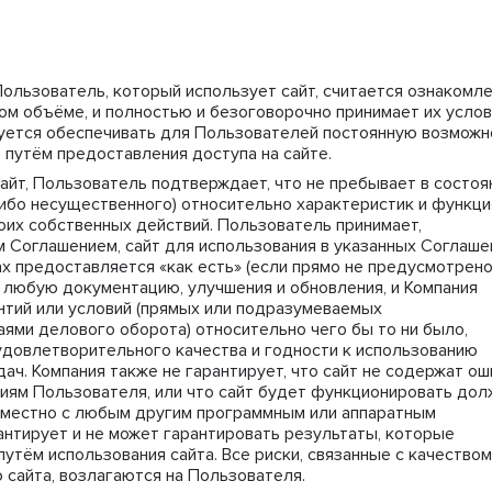
Пользователь, который использует сайт, считается ознакомл
ом объёме, и полностью и безоговорочно принимает их услов
зуется обеспечивать для Пользователей постоянную возможн
 путём предоставления доступа на сайте.
йт, Пользователь подтверждает, что не пребывает в состоя
ибо несущественного) относительно характеристик и функц
воих собственных действий. Пользователь принимает,
м Соглашением, сайт для использования в указанных Соглаш
х предоставляется «как есть» (если прямо не предусмотрен
й любую документацию, улучшения и обновления, и Компания
нтий или условий (прямых или подразумеваемых
ями делового оборота) относительно чего бы то ни было,
 удовлетворительного качества и годности к использованию
ач. Компания также не гарантирует, что сайт не содержат ош
иям Пользователя, или что сайт будет функционировать до
вместно с любым другим программным или аппаратным
антирует и не может гарантировать результаты, которые
утём использования сайта. Все риски, связанные с качеством
сайта, возлагаются на Пользователя.