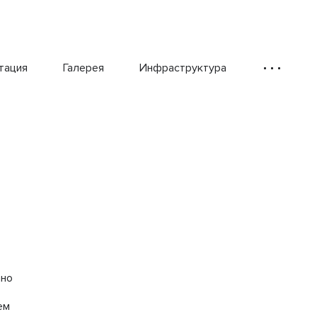
тация
Галерея
Инфраструктура
ано
ем