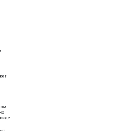
.
жат
ном
но
 виде